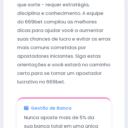
que sorte - requer estratégia,
disciplina e conhecimento. A equipe
do 669bet compilou as melhores
dicas para ajudar você a aumentar
suas chances de lucro e evitar os erros
mais comuns cometidos por
apostadores iniciantes. Siga estas
orientações e você estará no caminho
certo para se tornar um apostador
lucrativo no 669bet.
Gestão de Banca
Nunca aposte mais de 5% da
sua banca total em uma única