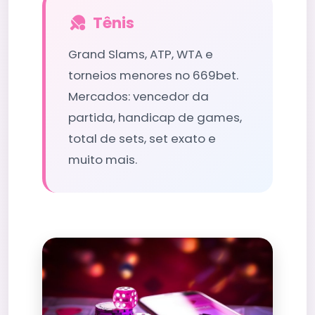
Tênis
Grand Slams, ATP, WTA e
torneios menores no 669bet.
Mercados: vencedor da
partida, handicap de games,
total de sets, set exato e
muito mais.