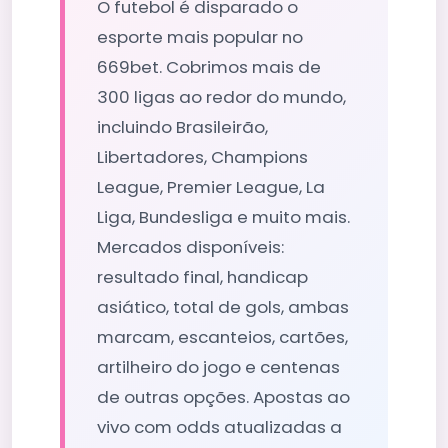
O futebol é disparado o
esporte mais popular no
669bet. Cobrimos mais de
300 ligas ao redor do mundo,
incluindo Brasileirão,
Libertadores, Champions
League, Premier League, La
Liga, Bundesliga e muito mais.
Mercados disponíveis:
resultado final, handicap
asiático, total de gols, ambas
marcam, escanteios, cartões,
artilheiro do jogo e centenas
de outras opções. Apostas ao
vivo com odds atualizadas a