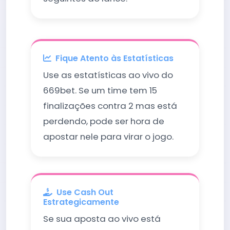
Fique Atento às Estatísticas
Use as estatísticas ao vivo do
669bet. Se um time tem 15
finalizações contra 2 mas está
perdendo, pode ser hora de
apostar nele para virar o jogo.
Use Cash Out
Estrategicamente
Se sua aposta ao vivo está