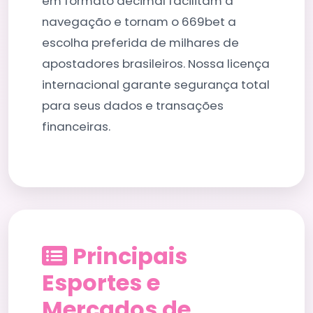
em formato decimal facilitam a
navegação e tornam o 669bet a
escolha preferida de milhares de
apostadores brasileiros. Nossa licença
internacional garante segurança total
para seus dados e transações
financeiras.
Principais
Esportes e
Mercados de