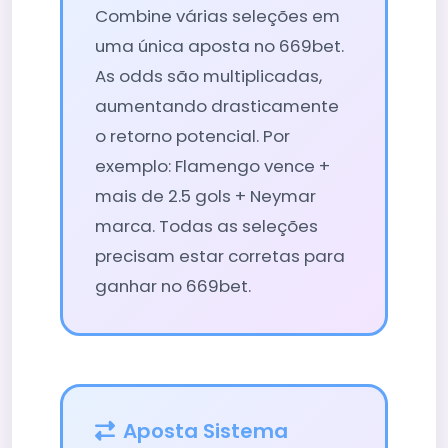
Combine várias seleções em
uma única aposta no 669bet.
As odds são multiplicadas,
aumentando drasticamente
o retorno potencial. Por
exemplo: Flamengo vence +
mais de 2.5 gols + Neymar
marca. Todas as seleções
precisam estar corretas para
ganhar no 669bet.
Aposta Sistema