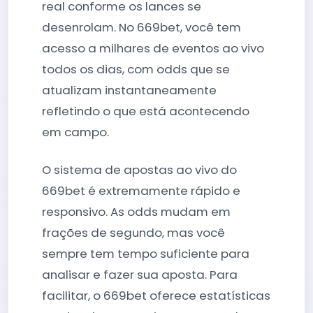
real conforme os lances se
desenrolam. No 669bet, você tem
acesso a milhares de eventos ao vivo
todos os dias, com odds que se
atualizam instantaneamente
refletindo o que está acontecendo
em campo.
O sistema de apostas ao vivo do
669bet é extremamente rápido e
responsivo. As odds mudam em
frações de segundo, mas você
sempre tem tempo suficiente para
analisar e fazer sua aposta. Para
facilitar, o 669bet oferece estatísticas