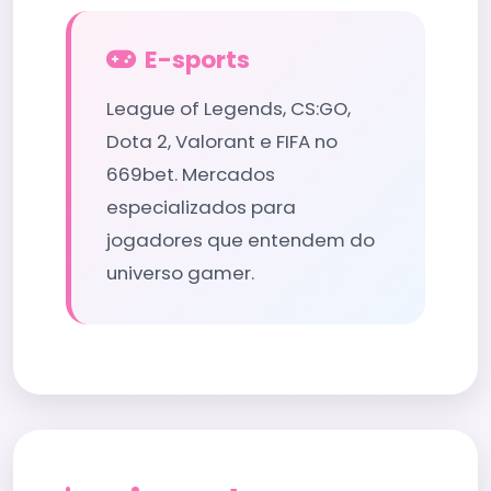
E-sports
League of Legends, CS:GO,
Dota 2, Valorant e FIFA no
669bet. Mercados
especializados para
jogadores que entendem do
universo gamer.