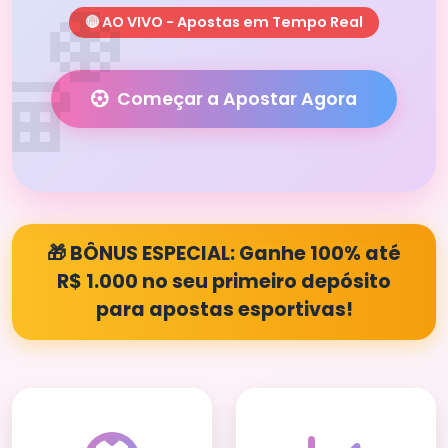
🔴 AO VIVO - Apostas em Tempo Real
Começar a Apostar Agora
🎁 BÔNUS ESPECIAL: Ganhe 100% até
R$ 1.000 no seu primeiro depósito
para apostas esportivas!