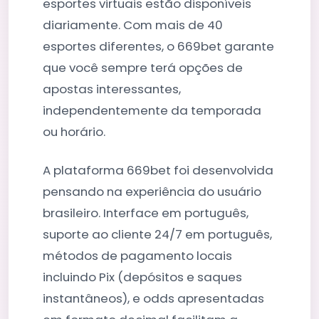
esportes virtuais estão disponíveis
diariamente. Com mais de 40
esportes diferentes, o 669bet garante
que você sempre terá opções de
apostas interessantes,
independentemente da temporada
ou horário.
A plataforma 669bet foi desenvolvida
pensando na experiência do usuário
brasileiro. Interface em português,
suporte ao cliente 24/7 em português,
métodos de pagamento locais
incluindo Pix (depósitos e saques
instantâneos), e odds apresentadas