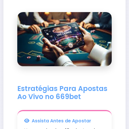
Estratégias Para Apostas
Ao Vivo no 669bet
Assista Antes de Apostar