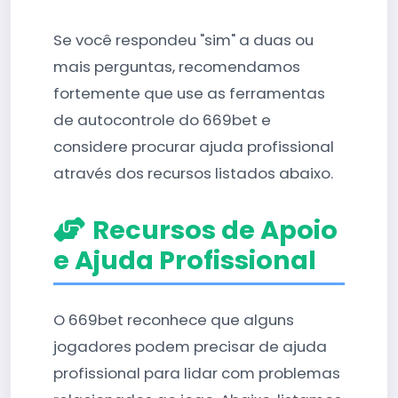
Se você respondeu "sim" a duas ou
mais perguntas, recomendamos
fortemente que use as ferramentas
de autocontrole do 669bet e
considere procurar ajuda profissional
através dos recursos listados abaixo.
Recursos de Apoio
e Ajuda Profissional
O 669bet reconhece que alguns
jogadores podem precisar de ajuda
profissional para lidar com problemas