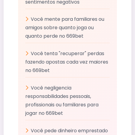
sentimentos negativos
Você mente para familiares ou
amigos sobre quanto joga ou
quanto perde no 669bet
Você tenta "recuperar" perdas
fazendo apostas cada vez maiores
no 669bet
Você negligencia
responsabilidades pessoais,
profissionais ou familiares para
jogar no 669bet
Você pede dinheiro emprestado