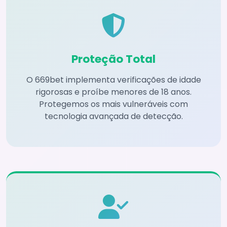
Proteção Total
O 669bet implementa verificações de idade
rigorosas e proíbe menores de 18 anos.
Protegemos os mais vulneráveis com
tecnologia avançada de detecção.