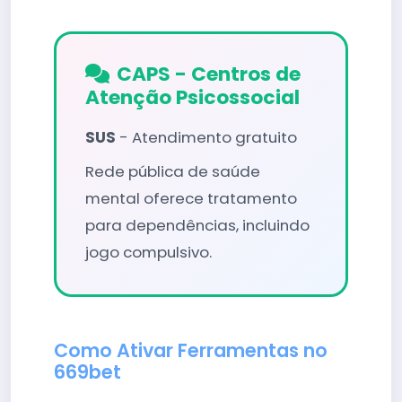
CAPS - Centros de
Atenção Psicossocial
SUS
- Atendimento gratuito
Rede pública de saúde
mental oferece tratamento
para dependências, incluindo
jogo compulsivo.
Como Ativar Ferramentas no
669bet