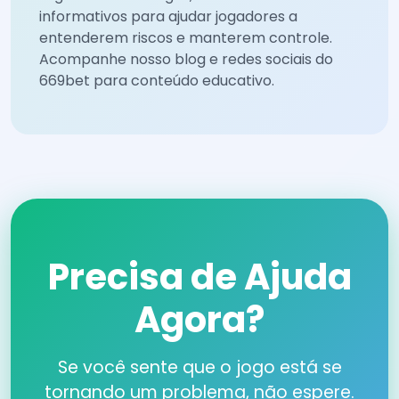
informativos para ajudar jogadores a
entenderem riscos e manterem controle.
Acompanhe nosso blog e redes sociais do
669bet para conteúdo educativo.
Precisa de Ajuda
Agora?
Se você sente que o jogo está se
tornando um problema, não espere.