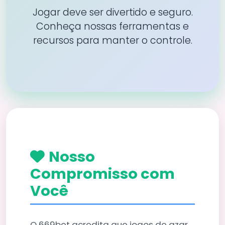
Jogar deve ser divertido e seguro.
Conheça nossas ferramentas e
recursos para manter o controle.
Nosso
Compromisso com
Você
O 669bet acredita que jogos de azar