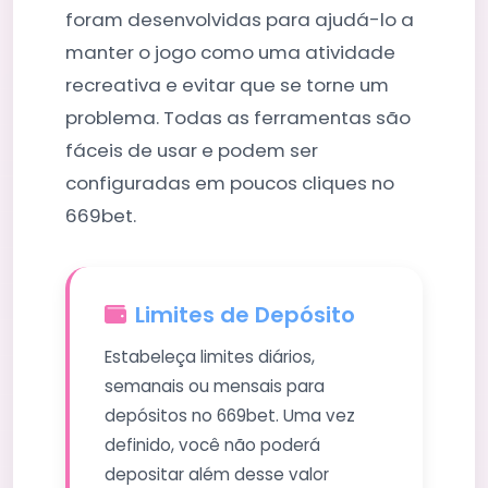
foram desenvolvidas para ajudá-lo a
manter o jogo como uma atividade
recreativa e evitar que se torne um
problema. Todas as ferramentas são
fáceis de usar e podem ser
configuradas em poucos cliques no
669bet.
Limites de Depósito
Estabeleça limites diários,
semanais ou mensais para
depósitos no 669bet. Uma vez
definido, você não poderá
depositar além desse valor