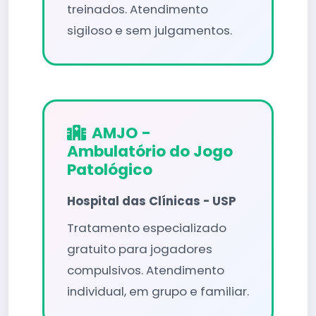
treinados. Atendimento
sigiloso e sem julgamentos.
AMJO -
Ambulatório do Jogo
Patológico
Hospital das Clínicas - USP
Tratamento especializado
gratuito para jogadores
compulsivos. Atendimento
individual, em grupo e familiar.