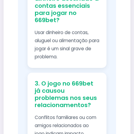
contas essenciais
para jogar no
669bet?
Usar dinheiro de contas,
aluguel ou alimentação para
jogar é um sinal grave de
problema.
3. O jogo no 669bet
já causou
problemas nos seus
relacionamentos?
Conflitos familiares ou com
amigos relacionados ao
jogo indicam impacto