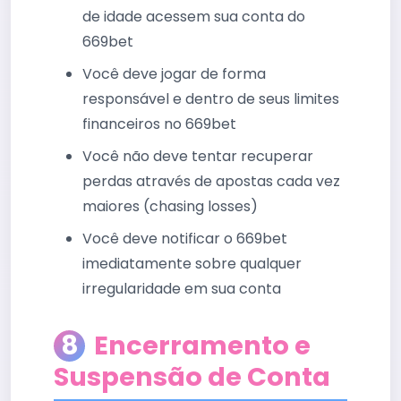
de idade acessem sua conta do
669bet
Você deve jogar de forma
responsável e dentro de seus limites
financeiros no 669bet
Você não deve tentar recuperar
perdas através de apostas cada vez
maiores (chasing losses)
Você deve notificar o 669bet
imediatamente sobre qualquer
irregularidade em sua conta
8
Encerramento e
Suspensão de Conta