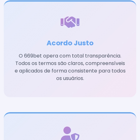
Acordo Justo
O 669bet opera com total transparência.
Todos os termos são claros, compreensíveis
e aplicados de forma consistente para todos
os usuários.