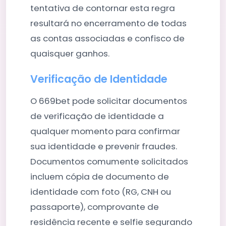
tentativa de contornar esta regra
resultará no encerramento de todas
as contas associadas e confisco de
quaisquer ganhos.
Verificação de Identidade
O 669bet pode solicitar documentos
de verificação de identidade a
qualquer momento para confirmar
sua identidade e prevenir fraudes.
Documentos comumente solicitados
incluem cópia de documento de
identidade com foto (RG, CNH ou
passaporte), comprovante de
residência recente e selfie segurando