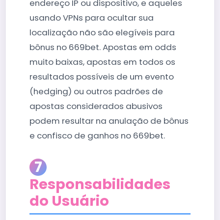
endereço IP ou dispositivo, e aqueles
usando VPNs para ocultar sua
localização não são elegíveis para
bônus no 669bet. Apostas em odds
muito baixas, apostas em todos os
resultados possíveis de um evento
(hedging) ou outros padrões de
apostas considerados abusivos
podem resultar na anulação de bônus
e confisco de ganhos no 669bet.
7
Responsabilidades
do Usuário