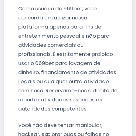
Como usuário do 669bet, você
concorda em utilizar nossa
plataforma apenas para fins de
entretenimento pessoal e não para
atividades comerciais ou
profissionais. É estritamente proibido
usar o 669bet para lavagem de
dinheiro, financiamento de atividades
ilegais ou qualquer outra atividade
criminosa. Reservamo-nos o direito de
reportar atividades suspeitas às
autoridades competentes.
Você não deve tentar manipular,
hackear, explorar bugs ou falhas no