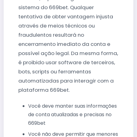
sistema do 669bet. Qualquer
tentativa de obter vantagem injusta
através de meios técnicos ou
fraudulentos resultará no
encerramento imediato da conta e
possível ação legal. Da mesma forma,
é proibido usar software de terceiros,
bots, scripts ou ferramentas
automatizadas para interagir com a
plataforma 669bet.
Você deve manter suas informações
de conta atualizadas e precisas no
669bet
Você não deve permitir que menores