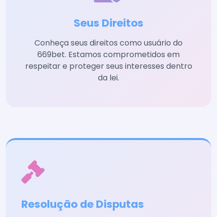
Seus Direitos
Conheça seus direitos como usuário do
669bet. Estamos comprometidos em
respeitar e proteger seus interesses dentro
da lei.
Resolução de Disputas