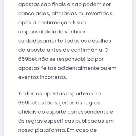
apostas são finais e não podem ser
canceladas, alteradas ou revertidas
após a confirmação. É sua
responsabilidade verificar
cuidadosamente todos os detalhes
da aposta antes de confirmá-la. O
669bet não se responsabiliza por
apostas feitas acidentalmente ou em
eventos incorretos.
Todas as apostas esportivas no
669bet estão sujeitas às regras
oficiais do esporte correspondente e
às regras específicas publicadas em
nossa plataforma. Em caso de