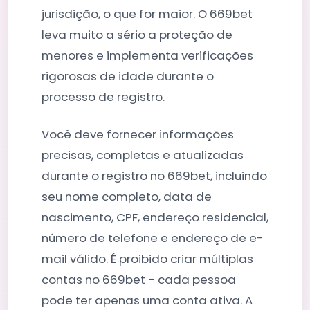
jurisdição, o que for maior. O 669bet
leva muito a sério a proteção de
menores e implementa verificações
rigorosas de idade durante o
processo de registro.
Você deve fornecer informações
precisas, completas e atualizadas
durante o registro no 669bet, incluindo
seu nome completo, data de
nascimento, CPF, endereço residencial,
número de telefone e endereço de e-
mail válido. É proibido criar múltiplas
contas no 669bet - cada pessoa
pode ter apenas uma conta ativa. A