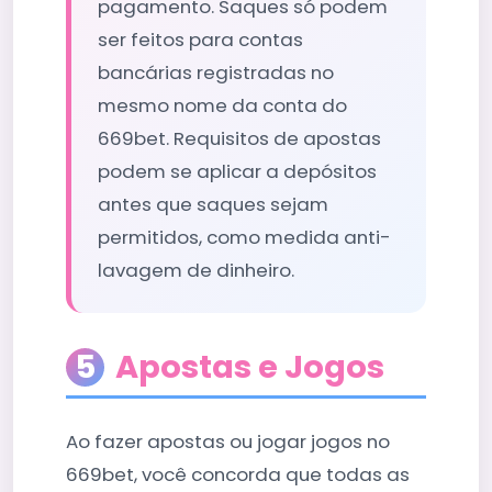
pagamento. Saques só podem
ser feitos para contas
bancárias registradas no
mesmo nome da conta do
669bet. Requisitos de apostas
podem se aplicar a depósitos
antes que saques sejam
permitidos, como medida anti-
lavagem de dinheiro.
5
Apostas e Jogos
Ao fazer apostas ou jogar jogos no
669bet, você concorda que todas as