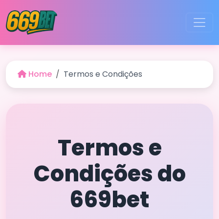
Home
Termos e Condições
Termos e
Condições do
669bet