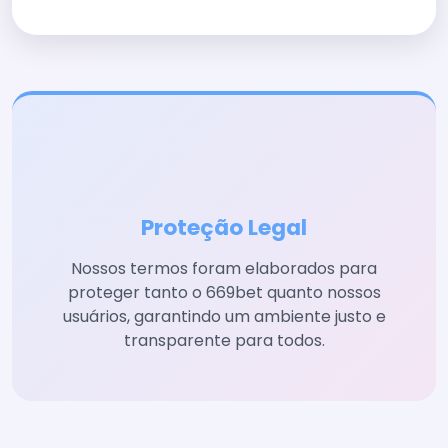
Proteção Legal
Nossos termos foram elaborados para
proteger tanto o 669bet quanto nossos
usuários, garantindo um ambiente justo e
transparente para todos.