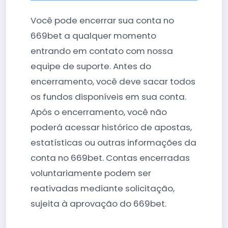
Você pode encerrar sua conta no
669bet a qualquer momento
entrando em contato com nossa
equipe de suporte. Antes do
encerramento, você deve sacar todos
os fundos disponíveis em sua conta.
Após o encerramento, você não
poderá acessar histórico de apostas,
estatísticas ou outras informações da
conta no 669bet. Contas encerradas
voluntariamente podem ser
reativadas mediante solicitação,
sujeita à aprovação do 669bet.